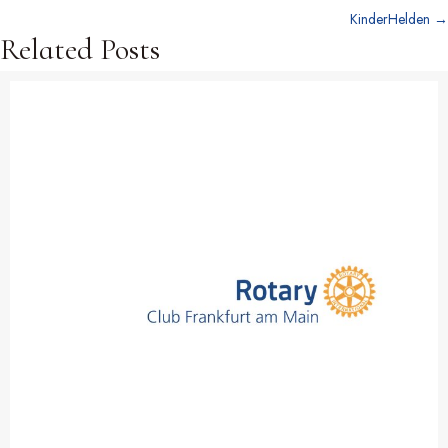
KinderHelden →
navigation
Related Posts