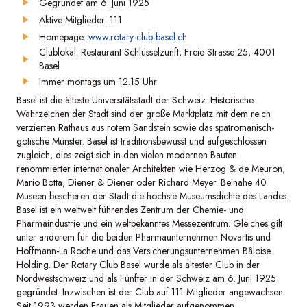
Gegründet am 6. Juni 1925
Aktive Mitglieder: 111
Homepage:
www.rotary-club-basel.ch
Clublokal: Restaurant Schlüsselzunft, Freie Strasse 25, 4001
Basel
Immer montags um 12.15 Uhr
Basel ist die älteste Universitätsstadt der Schweiz. Historische
Wahrzeichen der Stadt sind der große Marktplatz mit dem reich
verzierten Rathaus aus rotem Sandstein sowie das spätromanisch-
gotische Münster. Basel ist traditionsbewusst und aufgeschlossen
zugleich, dies zeigt sich in den vielen modernen Bauten
renommierter internationaler Architekten wie Herzog & de Meuron,
Mario Botta, Diener & Diener oder Richard Meyer. Beinahe 40
Museen bescheren der Stadt die höchste Museumsdichte des Landes.
Basel ist ein weltweit führendes Zentrum der Chemie- und
Pharmaindustrie und ein weltbekanntes Messezentrum. Gleiches gilt
unter anderem für die beiden Pharmaunternehmen Novartis und
Hoffmann-La Roche und das Versicherungsunternehmen Bâloise
Holding. Der Rotary Club Basel wurde als ältester Club in der
Nordwestschweiz und als Fünfter in der Schweiz am 6. Juni 1925
gegründet. Inzwischen ist der Club auf 111 Mitglieder angewachsen.
Seit 1993 werden Frauen als Mitglieder aufgenommen.