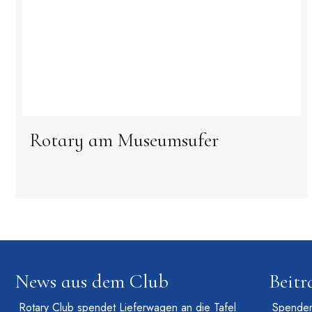
Rotary am Museumsufer
News aus dem Club
Beitr
Rotary Club spendet Lieferwagen an die Tafel
Spenden