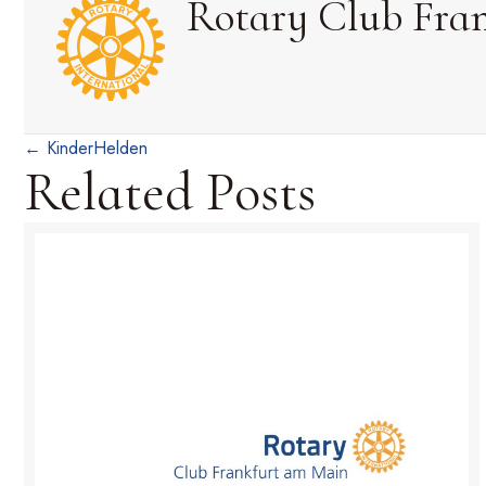
Rotary Club Fra
Posts
← KinderHelden
Related Posts
navigation